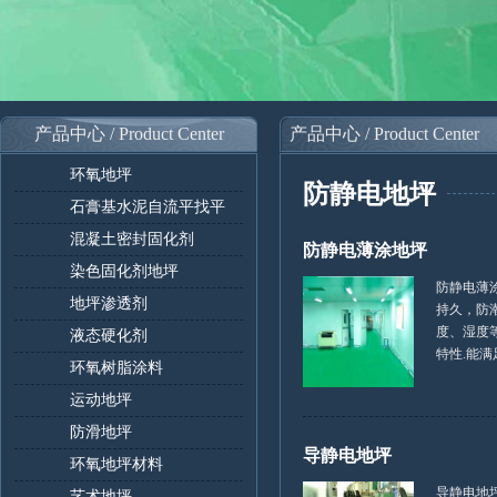
产品中心 / Product Center
产品中心 / Product Center
环氧地坪
防静电地坪
石膏基水泥自流平找平
混凝土密封固化剂
防静电薄涂地坪
染色固化剂地坪
防静电薄
地坪渗透剂
持久，防
度、湿度
液态硬化剂
特性.能满足大
环氧树脂涂料
运动地坪
防滑地坪
导静电地坪
环氧地坪材料
导静电地
艺术地坪