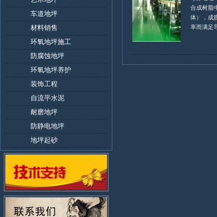
合成树脂
车道地坪
体），成
率而满足导静
材料销售
环氧地坪施工
防腐蚀地坪
环氧地坪养护
装饰工程
自流平水泥
耐磨地坪
防静电地坪
地坪起砂